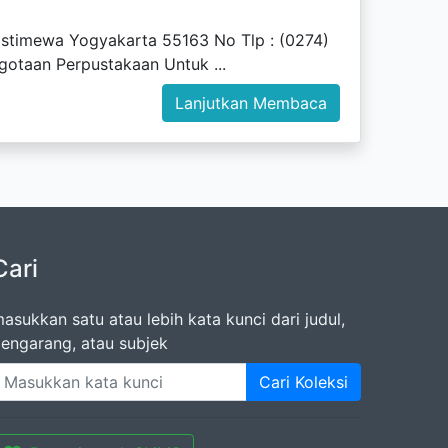
 Istimewa Yogyakarta 55163 No Tlp : (0274)
gotaan Perpustakaan Untuk ...
Lanjutkan Membaca
Cari
asukkan satu atau lebih kata kunci dari judul,
engarang, atau subjek
Cari Koleksi