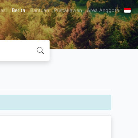
asi
Berita
Bantuan
Pustakawan
Area Anggota