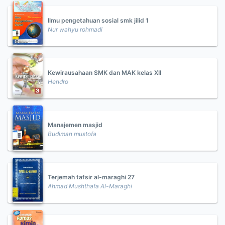
Ilmu pengetahuan sosial smk jilid 1
Nur wahyu rohmadi
Kewirausahaan SMK dan MAK kelas XII
Hendro
Manajemen masjid
Budiman mustofa
Terjemah tafsir al-maraghi 27
Ahmad Mushthafa Al-Maraghi