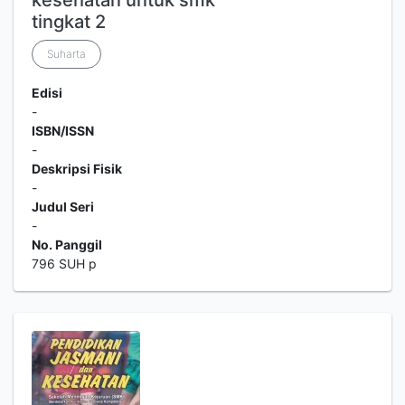
kesehatan untuk smk
tingkat 2
Suharta
Edisi
-
ISBN/ISSN
-
Deskripsi Fisik
-
Judul Seri
-
No. Panggil
796 SUH p