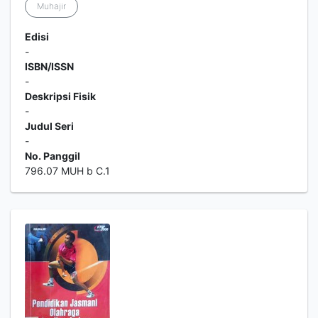
Muhajir
Edisi
-
ISBN/ISSN
-
Deskripsi Fisik
-
Judul Seri
-
No. Panggil
796.07 MUH b C.1