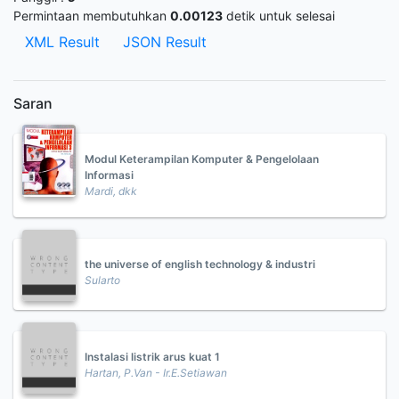
Permintaan membutuhkan
0.00123
detik untuk selesai
XML Result
JSON Result
Saran
Modul Keterampilan Komputer & Pengelolaan
Informasi
Mardi, dkk
the universe of english technology & industri
Sularto
Instalasi listrik arus kuat 1
Hartan, P.Van - Ir.E.Setiawan