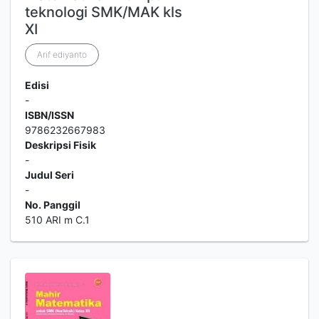
teknologi SMK/MAK kls
XI
Arif ediyanto
Edisi
-
ISBN/ISSN
9786232667983
Deskripsi Fisik
-
Judul Seri
-
No. Panggil
510 ARI m C.1