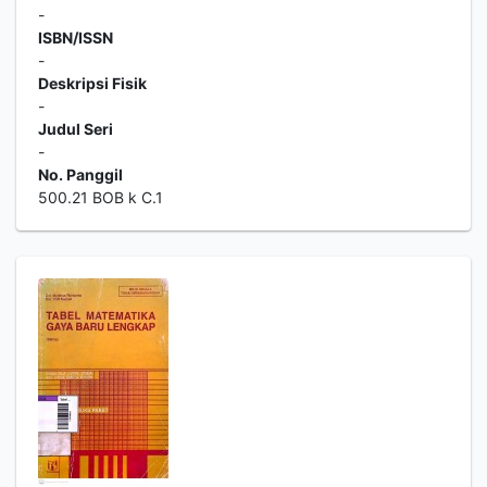
-
ISBN/ISSN
-
Deskripsi Fisik
-
Judul Seri
-
No. Panggil
500.21 BOB k C.1