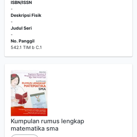
ISBN/ISSN
-
Deskripsi Fisik
-
Judul Seri
-
No. Panggil
542.1 TIM b C.1
Kumpulan rumus lengkap
matematika sma