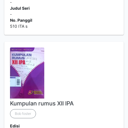
-
Judul Seri
-
No. Panggil
510 ITA s
Kumpulan rumus XII IPA
Bob foster
Edisi