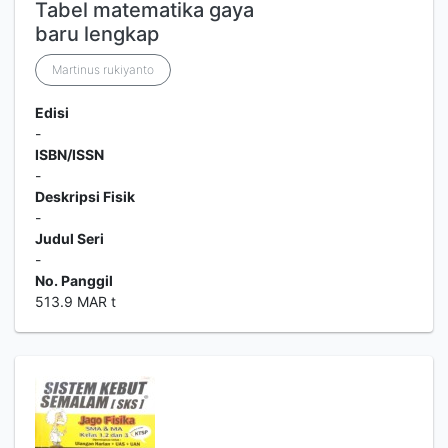
Tabel matematika gaya
baru lengkap
Martinus rukiyanto
Edisi
-
ISBN/ISSN
-
Deskripsi Fisik
-
Judul Seri
-
No. Panggil
513.9 MAR t