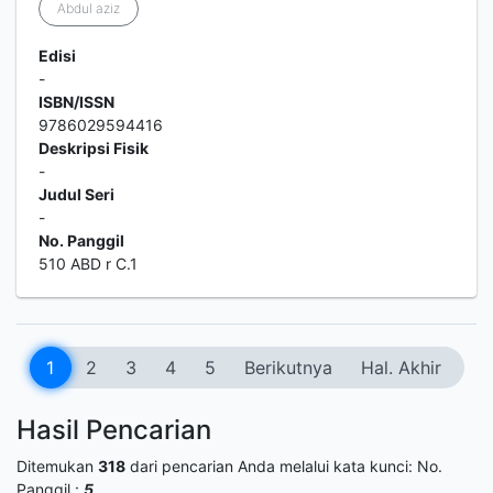
Abdul aziz
Edisi
-
ISBN/ISSN
9786029594416
Deskripsi Fisik
-
Judul Seri
-
No. Panggil
510 ABD r C.1
1
2
3
4
5
Berikutnya
Hal. Akhir
Hasil Pencarian
Ditemukan
318
dari pencarian Anda melalui kata kunci:
No.
Panggil :
5