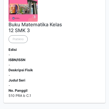
Buku Matematika Kelas
12 SMK 3
Pratikno
Edisi
-
ISBN/ISSN
-
Deskripsi Fisik
-
Judul Seri
-
No. Panggil
510 PRA b C.1