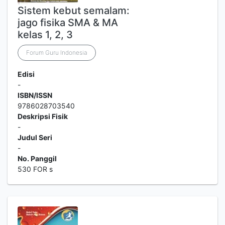
Sistem kebut semalam:
jago fisika SMA & MA
kelas 1, 2, 3
Forum Guru Indonesia
Edisi
-
ISBN/ISSN
9786028703540
Deskripsi Fisik
-
Judul Seri
-
No. Panggil
530 FOR s