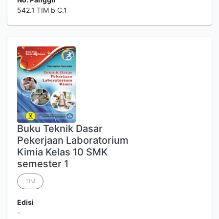
542.1 TIM b C.1
Buku Teknik Dasar
Pekerjaan Laboratorium
Kimia Kelas 10 SMK
semester 1
TIM
Edisi
-